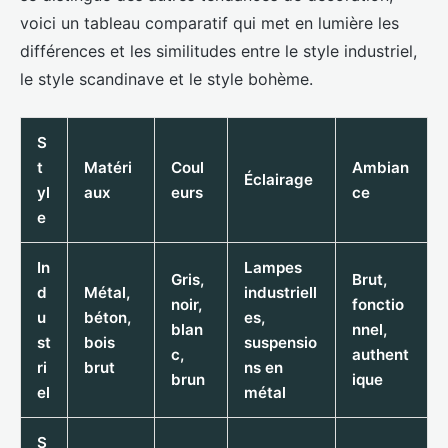
voici un tableau comparatif qui met en lumière les
différences et les similitudes entre le style industriel,
le style scandinave et le style bohème.
S
t
Matéri
Coul
Ambian
Éclairage
yl
aux
eurs
ce
e
In
Lampes
Gris,
Brut,
d
Métal,
industriell
noir,
fonctio
u
béton,
es,
blan
nnel,
st
bois
suspensio
c,
authent
ri
brut
ns en
brun
ique
el
métal
S