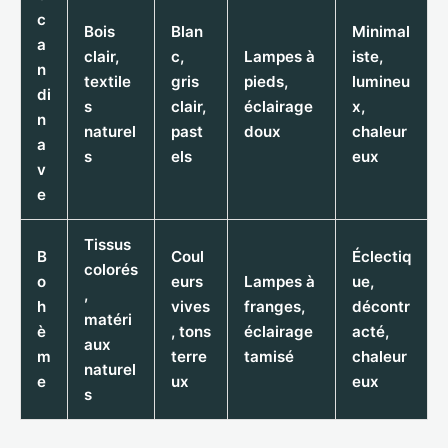
c
Bois
Blan
Minimal
a
clair,
c,
Lampes à
iste,
n
textile
gris
pieds,
lumineu
di
s
clair,
éclairage
x,
n
naturel
past
doux
chaleur
a
s
els
eux
v
e
Tissus
B
Coul
Éclectiq
colorés
o
eurs
Lampes à
ue,
,
h
vives
franges,
décontr
matéri
è
, tons
éclairage
acté,
aux
m
terre
tamisé
chaleur
naturel
e
ux
eux
s