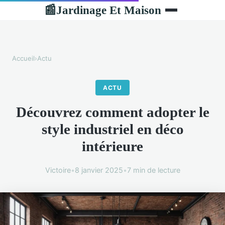
Jardinage Et Maison
📰
Accueil
›
Actu
ACTU
Découvrez comment adopter le
style industriel en déco
intérieure
Victoire
•
8 janvier 2025
•
7 min de lecture