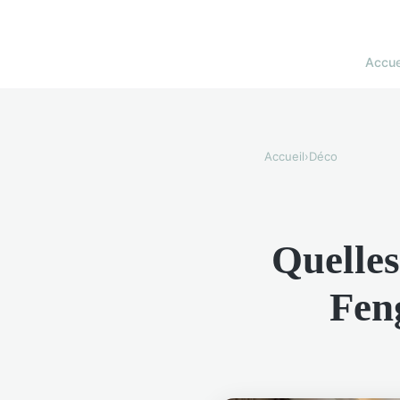
Accue
Accueil
›
Déco
Quelle
Fen