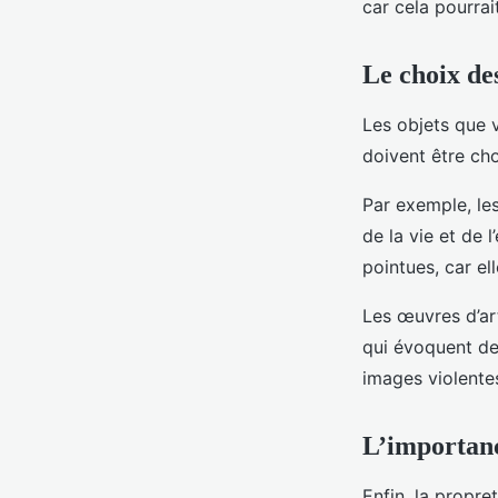
car cela pourrai
Le choix des
Les objets que v
doivent être cho
Par exemple, les
de la vie et de l
pointues, car e
Les œuvres d’ar
qui évoquent des
images violentes
L’importanc
Enfin, la propr