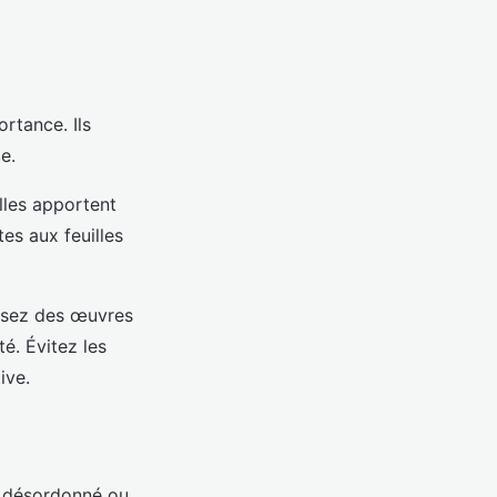
rtance. Ils
e.
lles apportent
tes aux feuilles
issez des œuvres
té. Évitez les
ive.
on désordonné ou