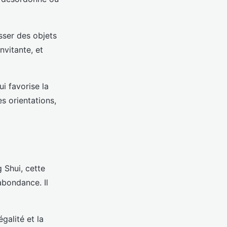
sser des objets
nvitante, et
i favorise la
es orientations,
 Shui, cette
abondance. Il
galité et la