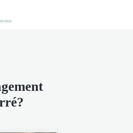
ravaux
agement
rré?