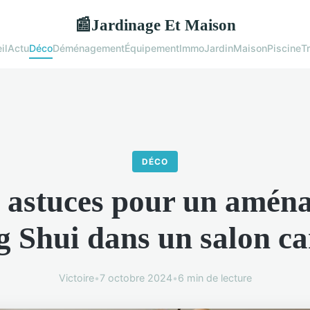
Jardinage Et Maison
📰
il
Actu
Déco
Déménagement
Équipement
Immo
Jardin
Maison
Piscine
T
DÉCO
s astuces pour un amén
g Shui dans un salon ca
Victoire
•
7 octobre 2024
•
6 min de lecture