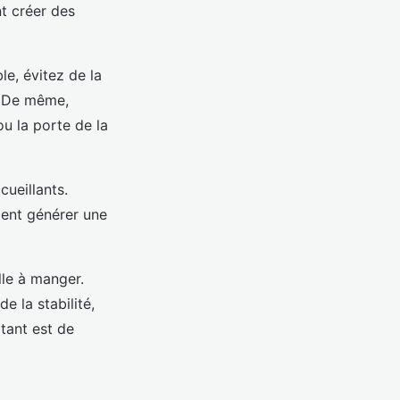
nt créer des
e, évitez de la
e. De même,
ou la porte de la
ueillants.
ient générer une
lle à manger.
e la stabilité,
rtant est de