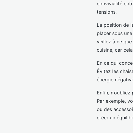
convivialité ent
tensions.
La position de l
placer sous une 
veillez à ce que
cuisine, car cel
En ce qui conce
Évitez les chai
énergie négativ
Enfin, n’oubliez
Par exemple, vou
ou des accessoir
créer un équilib