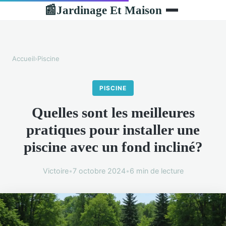
Jardinage Et Maison
📰
Accueil
›
Piscine
PISCINE
Quelles sont les meilleures
pratiques pour installer une
piscine avec un fond incliné?
Victoire
•
7 octobre 2024
•
6 min de lecture