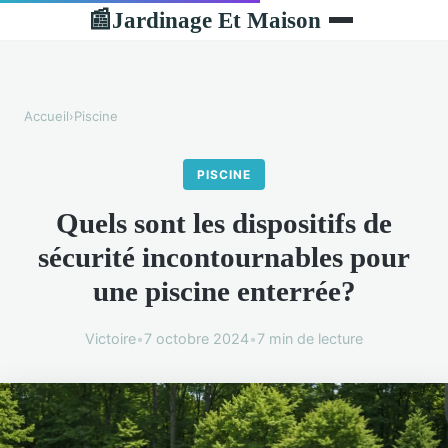
Jardinage Et Maison
📰
Accueil
›
Piscine
PISCINE
Quels sont les dispositifs de
sécurité incontournables pour
une piscine enterrée?
Victoire
•
7 octobre 2024
•
7 min de lecture