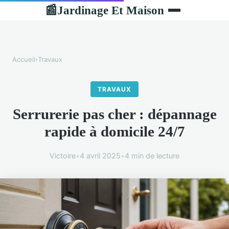
Jardinage Et Maison
📰
Accueil
›
Travaux
TRAVAUX
Serrurerie pas cher : dépannage
rapide à domicile 24/7
Victoire
•
4 avril 2025
•
4 min de lecture