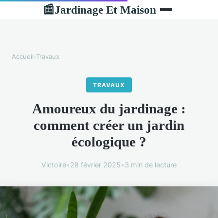
Jardinage Et Maison
📰
Accueil
›
Travaux
TRAVAUX
Amoureux du jardinage :
comment créer un jardin
écologique ?
Victoire
•
28 février 2025
•
3 min de lecture